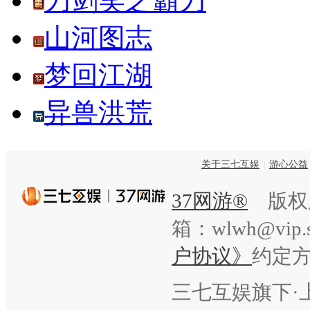
刀剑笑之霸刀
山河图志
梦回江湖
异兽洪荒
关于三七互娱
游心公益
|
37网游®
版权
箱：wlwh@vi
户协议》
约定
三七互娱旗下·