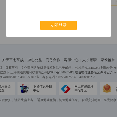
5000元
10000元
立即充值
立即登录
关于三七互娱
游心公益
商务合作
客服中心
人才招聘
家长监护
|
|
|
|
|
®
版权所有 文化部网络游戏举报和联系电子邮箱：wlwh@vip.sina.com 纠纷处
娱旗下·上海硬通网络科技有限公司
沪ICP备14000728号
增值电信业务经营许可证沪B2-20
440105103784801250017号 客服电话：0553-8125237、4008585237
信息安全
不良信息举报
网上有害信息
检查
中心
举报专区
自我保护，谨防受骗上当。 适度游戏益脑，沉迷游戏伤身。 合理安排时间，享受健康